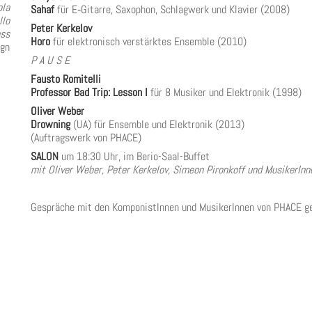
ola
Sahaf
für E‐Gitarre, Saxophon, Schlagwerk und Klavier (2008)
llo
Peter Kerkelov
ass
Horo
für elektronisch verstärktes Ensemble (2010)
ign
P A U S E
Fausto Romitelli
Professor Bad Trip: Lesson I
für 8 Musiker und Elektronik (1998)
Oliver Weber
Drowning
(UA) für Ensemble und Elektronik (2013)
(Auftragswerk von
PHACE
)
SALON
um 18:30 Uhr, im Berio-Saal-Buffet
mit Oliver Weber, Peter Kerkelov, Simeon Pironkoff und MusikerIn
Gespräche mit den KomponistInnen und MusikerInnen von
PHACE
ge