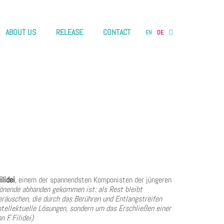
ABOUT US
RELEASE
CONTACT
EN
DE
lidei
, einem der spannendsten Komponisten der jüngeren
 Tönende abhanden gekommen ist: als Rest bleibt
eräuschen, die durch das Berühren und Entlangstreifen
ntellektuelle Lösungen, sondern um das Erschließen einer
 F. Filidei)