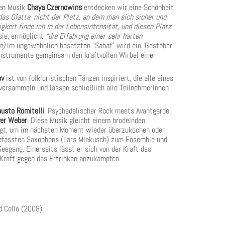
ten Musik
Chaya Czernowins
entdecken wir eine Schönheit
das Glatte, nicht der Platz, an dem man sich sicher und
gkeit finde ich in der Lebensintensität, und diesen Platz
sie, ermöglicht
“die Erfahrung einer sehr harten
n)
Im ungewöhnlich besetzten “Sahaf” wird ein ‘Gestöber’
 Instrumente gemeinsam den kraftvollen Wirbel einer
ov
ist von folkloristischen Tänzen inspiriert, die alle eines
versammeln und lassen schließlich alle TeilnehmerInnen
usto Romitelli
. Psychedelischer Rock meets Avantgarde.
ver Weber
. Diese Musik gleicht einem brodelnden
higt, um im nächsten Moment wieder überzukochen oder
fgefassten Saxophons (Lars Mlekusch) zum Ensemble und
eegang. Einerseits lässt er sich von der Kraft des
 Kraft gegen das Ertrinken anzukämpfen.
nd Cello (2008)