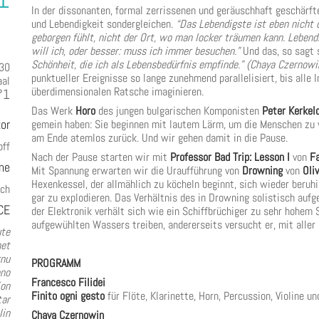
In der dissonanten, formal zerrissenen und geräuschhaft geschärf
und Lebendigkeit sondergleichen.
“Das Lebendigste ist eben nicht 
geborgen fühlt, nicht der Ort, wo man locker träumen kann. Lebendi
will ich, oder besser: muss ich immer besuchen.”
Und das, so sagt 
Schönheit, die ich als Lebensbedürfnis empfinde.” (Chaya Czernowi
:30
punktueller Ereignisse so lange zunehmend parallelisiert, bis alle
aal
überdimensionalen Ratsche imaginieren.
°1
Das Werk
Horo
des jungen bulgarischen Komponisten
Peter Kerkel
or
gemein haben: Sie beginnen mit lautem Lärm, um die Menschen zu 
am Ende atemlos zurück. Und wir gehen damit in die Pause.
off
Nach der Pause starten wir mit
Professor Bad Trip: Lesson I
von
Fa
ne
Mit Spannung erwarten wir die Uraufführung von
Drowning
von
Oli
Hexenkessel, der allmählich zu köcheln beginnt, sich wieder beru
sch
gar zu explodieren. Das Verhältnis des in Drowning solistisch au
CE
der Elektronik verhält sich wie ein Schiffbrüchiger zu sehr hohem S
aufgewühlten Wassers treiben, andererseits versucht er, mit aller
ute
net
rnu
PROGRAMM
ano
Francesco Filidei
ion
Finito ogni gesto
für Flöte, Klarinette, Horn, Percussion, Violine u
tar
lin
Chaya Czernowin