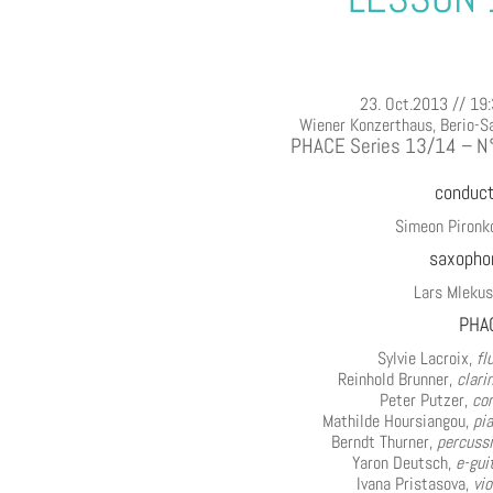
23. Oct.2013 // 19
Wiener Konzerthaus, Berio-S
PHACE Series 13/14 – N
conduct
Simeon Pironk
saxopho
Lars Mleku
PHA
Sylvie Lacroix,
fl
Reinhold Brunner,
clari
Peter Putzer,
co
Mathilde Hoursiangou,
pi
Berndt Thurner,
percuss
Yaron Deutsch,
e-gui
Ivana Pristasova,
vio